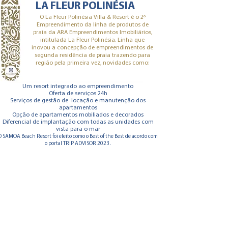
LA FLEUR POLINÉSIA
O La Fleur Polinésia Villa & Resort é o 2º
Empreendimento da linha de produtos de
praia da ARA Empreendimentos Imobiliários,
intitulada La Fleur Polinésia. Linha que
inovou a concepção de empreendimentos de
segunda residência de praia trazendo para
região pela primeira vez, novidades como:
Um resort
integrado ao e
mpreendimento
Oferta de serviços 24h
Serviços de gestão de locação e manutenção dos
apartamentos
Opção de apartamentos mobiliados e decorados
Diferencial de implantação com todas as unidades com
vista para o mar
O SAMOA Beach Resort foi eleito como o Best of the Best
de acordo com
o portal TRIP ADVISOR 2023.